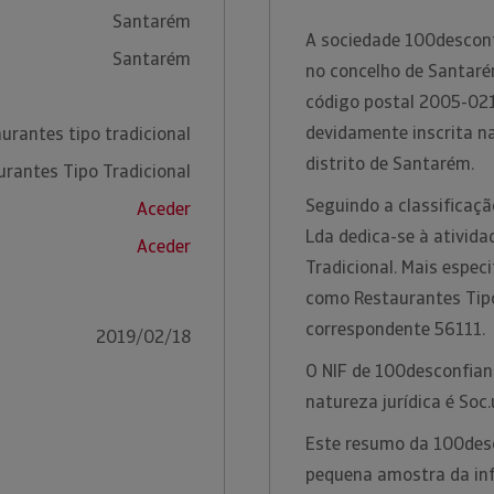
Santarém
A sociedade 100desconf
Santarém
no concelho de Santaré
código postal 2005-021 
devidamente inscrita n
urantes tipo tradicional
distrito de Santarém.
urantes Tipo Tradicional
Seguindo a classificaç
Aceder
Lda dedica-se à ativid
Aceder
Tradicional. Mais espec
como Restaurantes Tipo
correspondente 56111.
2019/02/18
O NIF de 100desconfian
natureza jurídica é Soc
Este resumo da 100desc
pequena amostra da inf