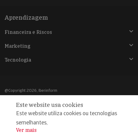
Aprendizagem
Financeira e Riscos
Marketing
Tecnologia
@Copyright 2026, Iberinform
Este website usa cookies
Aviso legal
Este website utiliza cookies ou tecnologias
Política de cookies
semelhantes,
Declaração de privacidade
Ver mais
...
Compromisso qualidade e segurança