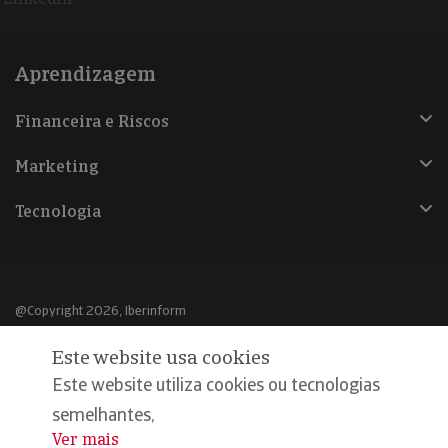
Aprendizagem
Financeira e Riscos
Marketing
Tecnologia
@Copyright 2026, Iberinform
Este website usa cookies
Aviso legal
Este website utiliza cookies ou tecnologias
Política de cookies
semelhantes,
Declaração de privacidade
Ver mais
...