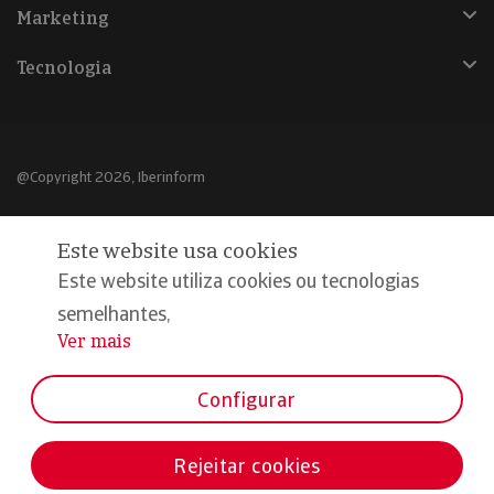
Marketing
Tecnologia
@Copyright 2026, Iberinform
Aviso legal
Este website usa cookies
Política de cookies
Este website utiliza cookies ou tecnologias
Declaração de privacidade
semelhantes,
Ver mais
...
Compromisso qualidade e segurança
Configurar
Rejeitar cookies