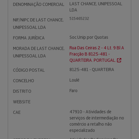
LAST CHANCE, UNIPESSOAL
DENOMINAÇÃO COMERCIAL
LDA
515465232
NIF/NIPC DE LAST CHANCE,
UNIPESSOAL LDA
Soc.Unip.por Quotas
FORMA JURÍDICA
Rua Das Ceiras 2 - 4 Lt. 9 Bl A
MORADA DE LAST CHANCE,
Fracção B 8125-481 -
UNIPESSOAL LDA
QUARTEIRA. PORTUGAL.
8125-481 - QUARTEIRA
CÓDIGO POSTAL
Loulé
CONCELHO
Faro
DISTRITO
WEBSITE
47910 - Atividades de
CAE
serviços de intermediação no
comércio a retalho não
especializado