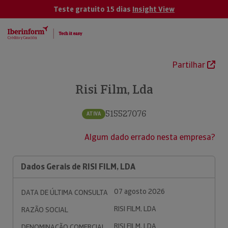
Teste gratuito 15 dias
Insight View
Partilhar
Risi Film, Lda
515527076
ATIVA
Algum dado errado nesta empresa?
Dados Gerais de RISI FILM, LDA
07 agosto 2026
DATA DE ÚLTIMA CONSULTA
RISI FILM, LDA
RAZÃO SOCIAL
RISI FILM, LDA
DENOMINAÇÃO COMERCIAL