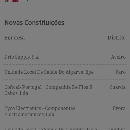
Ver mais
Novas Constituições
Empresa
Distrito
Prio Supply, S.a.
Aveiro
Unidade Local De Saúde Do Algarve, Epe
Faro
Coficab Portugal - Companhia De Fios E
Guarda
Cabos, Lda
Tyco Electronics - Componentes
Évora
Electromecânicos, Lda
Unidade Local De Saúde De Coimbra, E.p.e.
Coimbra