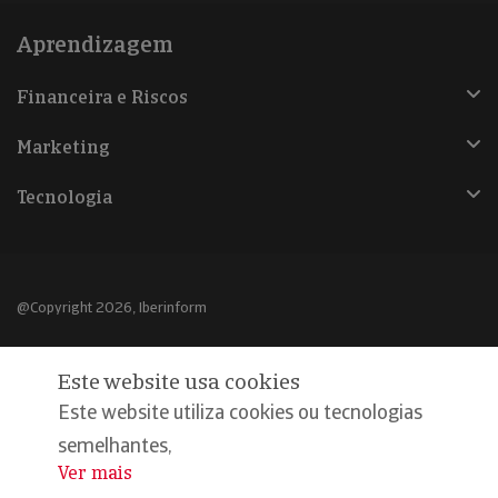
Aprendizagem
Financeira e Riscos
Marketing
Tecnologia
@Copyright 2026, Iberinform
Aviso legal
Este website usa cookies
Política de cookies
Este website utiliza cookies ou tecnologias
Declaração de privacidade
semelhantes,
Ver mais
...
Compromisso qualidade e segurança