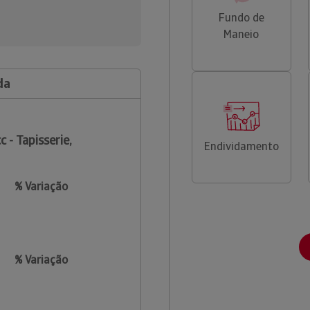
Fundo de
Maneio
da
c - Tapisserie,
Endividamento
% Variação
% Variação