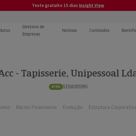
Teste gratuito 15 dias
Insight View
Diretório de
dutos
Notícias
Conteúdos
Iberinf
Empresas
uções de Integração de
ormação Internacional
teúdo para jornalistas
dos
Acc - Tapisserie, Unipessoal Ld
tactos
atórios e Monitorização de
carregáveis | Estudos e
presas
ografias
515605590
ATIVA
uperação de Créditos
sumo
Rácios Financeiros
Evolução
Estrutura Corporativ