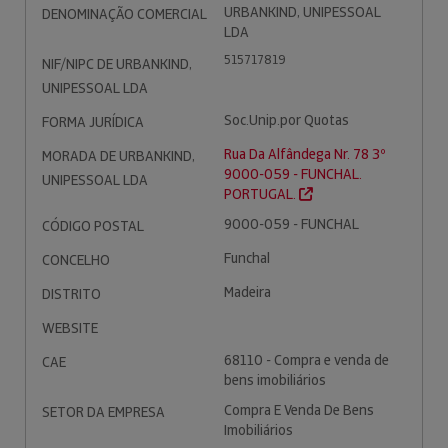
URBANKIND, UNIPESSOAL
DENOMINAÇÃO COMERCIAL
LDA
515717819
NIF/NIPC DE URBANKIND,
UNIPESSOAL LDA
Soc.Unip.por Quotas
FORMA JURÍDICA
Rua Da Alfândega Nr. 78 3º
MORADA DE URBANKIND,
9000-059 - FUNCHAL.
UNIPESSOAL LDA
PORTUGAL.
9000-059 - FUNCHAL
CÓDIGO POSTAL
Funchal
CONCELHO
Madeira
DISTRITO
WEBSITE
68110 - Compra e venda de
CAE
bens imobiliários
Compra E Venda De Bens
SETOR DA EMPRESA
Imobiliários