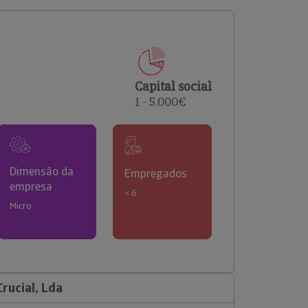
comerciais e analisar o risco de incumprimento dos
seus clientes.
Capital social
1 - 5.000€
Dimensão da
Empregados
empresa
< 6
Micro
rucial, Lda