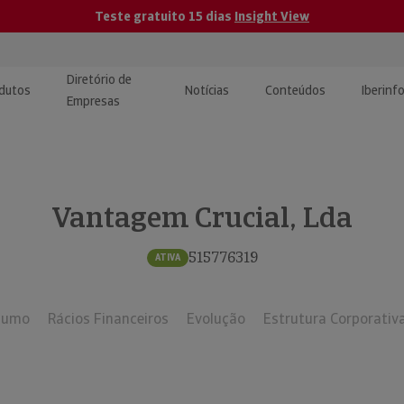
Teste gratuito 15 dias
Insight View
Diretório de
dutos
Notícias
Conteúdos
Iberinf
Empresas
uções de Integração de
ormação Internacional
teúdo para jornalistas
dos
Vantagem Crucial, Lda
tactos
atórios e Monitorização de
carregáveis | Estudos e
presas
ografias
515776319
ATIVA
uperação de Créditos
sumo
Rácios Financeiros
Evolução
Estrutura Corporativ