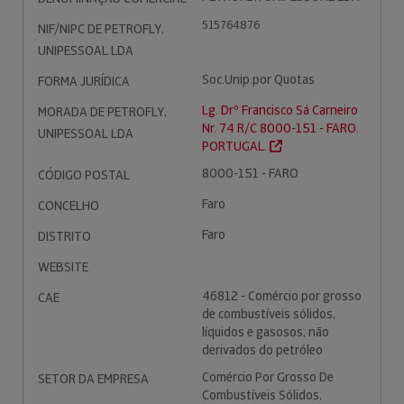
515764876
NIF/NIPC DE PETROFLY,
UNIPESSOAL LDA
Soc.Unip.por Quotas
FORMA JURÍDICA
Lg. Drº Francisco Sá Carneiro
MORADA DE PETROFLY,
Nr. 74 R/C 8000-151 - FARO.
UNIPESSOAL LDA
PORTUGAL.
8000-151 - FARO
CÓDIGO POSTAL
Faro
CONCELHO
Faro
DISTRITO
WEBSITE
46812 - Comércio por grosso
CAE
de combustíveis sólidos,
líquidos e gasosos, não
derivados do petróleo
Comércio Por Grosso De
SETOR DA EMPRESA
Combustíveis Sólidos,