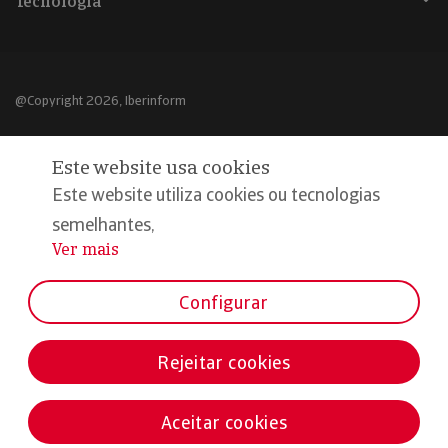
Tecnologia
@Copyright 2026, Iberinform
Aviso legal
Este website usa cookies
Política de cookies
Este website utiliza cookies ou tecnologias
Declaração de privacidade
semelhantes,
Ver mais
...
Compromisso qualidade e segurança
Configurar
Rejeitar cookies
Aceitar cookies