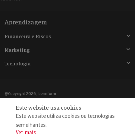
Aprendizagem
Financeira e Riscos
Marketing
Tecnologia
@Copyright 2026, Iberinform
Este website usa cookies
Aviso legal
Este website utiliza cookies ou tecnologias
Política de cookies
semelhantes,
Declaração de privacidade
Ver mais
...