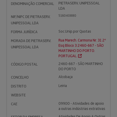
PIETRASERV, UNIPESSOAL
DENOMINAÇÃO COMERCIAL
LDA
516040880
NIF/NIPC DE PIETRASERV,
UNIPESSOAL LDA
Soc.Unip.por Quotas
FORMA JURÍDICA
Rua Marech. Carmona Nr. 31 2º
MORADA DE PIETRASERV,
Esq Bloco 3 2460-667 - SÃO
UNIPESSOAL LDA
MARTINHO DO PORTO.
PORTUGAL.
2460-667 - SÃO MARTINHO
CÓDIGO POSTAL
DO PORTO
Alcobaça
CONCELHO
Leiria
DISTRITO
WEBSITE
09900 - Atividades de apoio
CAE
a outras indústrias extrativas
Atividades De Apoio A Outras