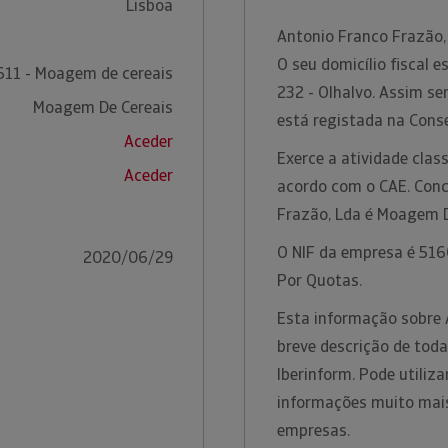
Lisboa
Antonio Franco Frazão,
O seu domicílio fiscal 
611 - Moagem de cereais
232 - Olhalvo. Assim s
Moagem De Cereais
está registada na Conse
Aceder
Exerce a atividade cla
Aceder
acordo com o CAE. Conc
Frazão, Lda é Moagem D
O NIF da empresa é 5160
2020/06/29
Por Quotas.
Esta informação sobre 
breve descrição de toda
Iberinform. Pode utiliz
informações muito mais
empresas.