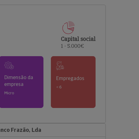
comerciais e analisar o risco de incumprimento dos
seus clientes.
Capital social
1 - 5.000€
Dimensão da
Empregados
empresa
< 6
Micro
nco Frazão, Lda