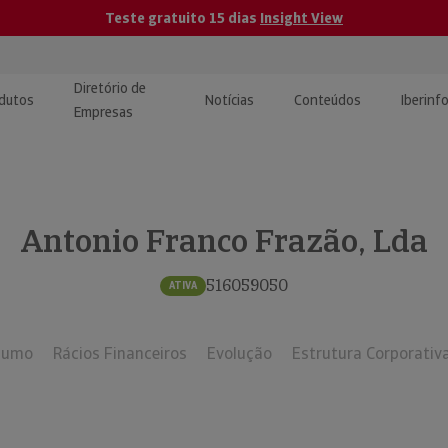
Teste gratuito 15 dias
Insight View
Diretório de
dutos
Notícias
Conteúdos
Iberinf
Empresas
uções de Integração de
ormação Internacional
teúdo para jornalistas
dos
Antonio Franco Frazão, Lda
tactos
atórios e Monitorização de
carregáveis | Estudos e
presas
ografias
516059050
ATIVA
uperação de Créditos
sumo
Rácios Financeiros
Evolução
Estrutura Corporativ