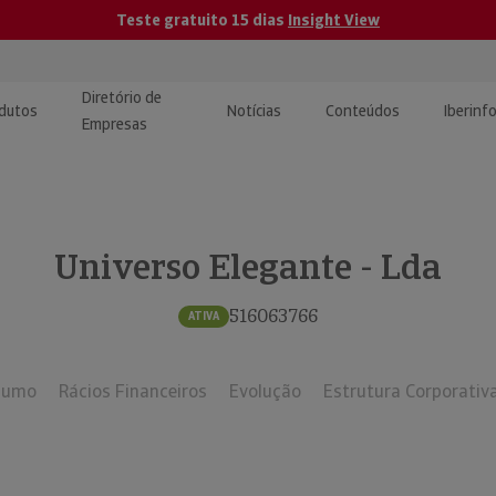
Teste gratuito 15 dias
Insight View
Diretório de
dutos
Notícias
Conteúdos
Iberinf
Empresas
uções de Integração de
ormação Internacional
teúdo para jornalistas
dos
Universo Elegante - Lda
tactos
atórios e Monitorização de
carregáveis | Estudos e
presas
ografias
516063766
ATIVA
uperação de Créditos
sumo
Rácios Financeiros
Evolução
Estrutura Corporativ