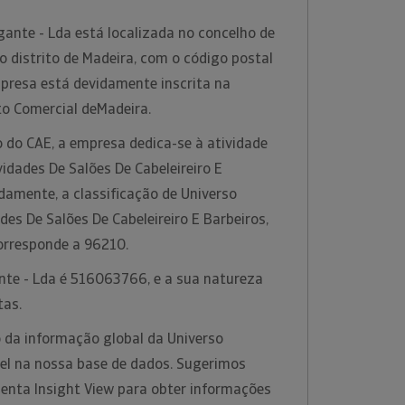
ante - Lda está localizada no concelho de
no distrito de Madeira, com o código postal
presa está devidamente inscrita na
to Comercial deMadeira.
 do CAE, a empresa dedica-se à atividade
idades De Salões De Cabeleireiro E
damente, a classificação de Universo
des De Salões De Cabeleireiro E Barbeiros,
orresponde a 96210.
ante - Lda é 516063766, e a sua natureza
tas.
 da informação global da Universo
vel na nossa base de dados. Sugerimos
menta Insight View para obter informações