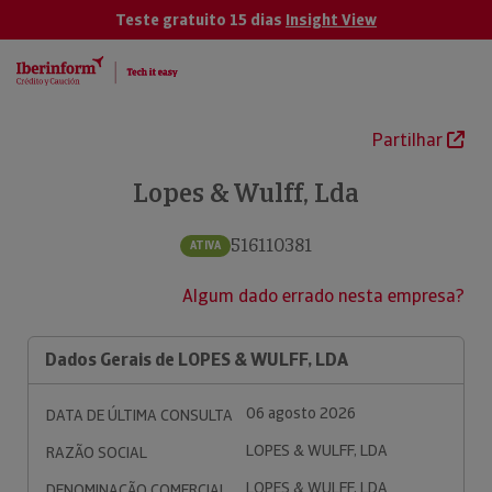
Teste gratuito 15 dias
Insight View
Partilhar
Lopes & Wulff, Lda
516110381
ATIVA
Algum dado errado nesta empresa?
Dados Gerais de LOPES & WULFF, LDA
06 agosto 2026
DATA DE ÚLTIMA CONSULTA
LOPES & WULFF, LDA
RAZÃO SOCIAL
LOPES & WULFF, LDA
DENOMINAÇÃO COMERCIAL