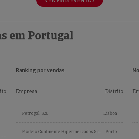
VER MAIS EVENTOS
s em Portugal
Ranking por vendas
No
ito
Empresa
Distrito
Em
Petrogal, S.a.
Lisboa
Modelo Continente Hipermercados S.a.
Porto