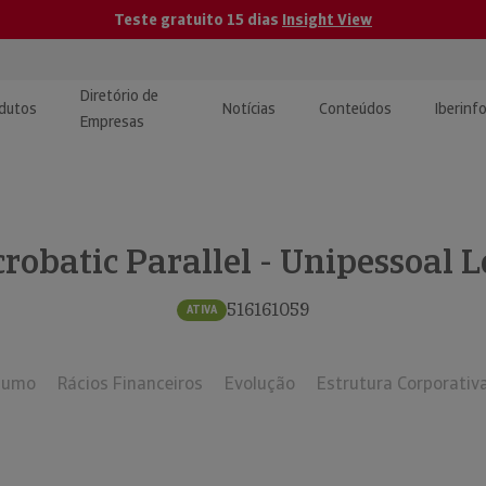
Teste gratuito 15 dias
Insight View
Diretório de
dutos
Notícias
Conteúdos
Iberinf
Empresas
uções de Integração de
ormação Internacional
teúdo para jornalistas
dos
robatic Parallel - Unipessoal 
tactos
atórios e Monitorização de
carregáveis | Estudos e
presas
ografias
516161059
ATIVA
uperação de Créditos
sumo
Rácios Financeiros
Evolução
Estrutura Corporativ