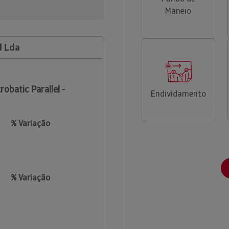
Maneio
l Lda
robatic Parallel -
Endividamento
% Variação
% Variação