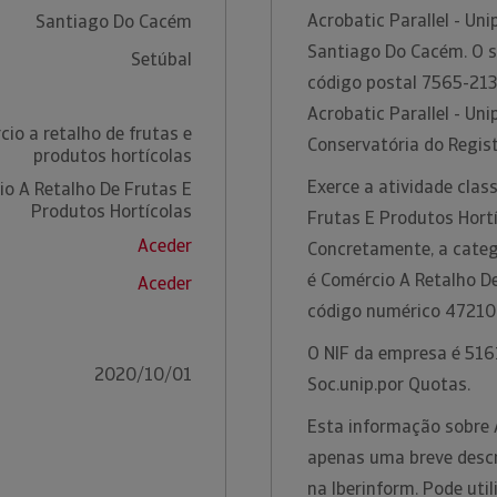
Acrobatic Parallel - U
Santiago Do Cacém
Santiago Do Cacém. O se
Setúbal
código postal 7565-213
Acrobatic Parallel - Un
io a retalho de frutas e
Conservatória do Regis
produtos hortícolas
Exerce a atividade clas
o A Retalho De Frutas E
Produtos Hortícolas
Frutas E Produtos Hortí
Aceder
Concretamente, a catego
é Comércio A Retalho D
Aceder
código numérico 47210
O NIF da empresa é 516
2020/10/01
Soc.unip.por Quotas.
Esta informação sobre A
apenas uma breve descr
na Iberinform. Pode uti