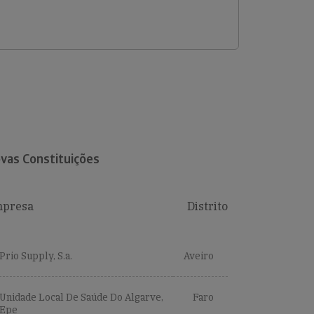
vas Constituições
presa
Distrito
Prio Supply, S.a.
Aveiro
Unidade Local De Saúde Do Algarve,
Faro
Epe