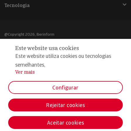
Tecnologia
@Copyright 2026, Iberinform
Este website usa cookies
Aviso legal
Este website utiliza cookies ou tecnologias
Política de cookies
semelhantes,
Declaração de privacidade
Ver mais
...
Compromisso qualidade e segurança
Configurar
Rejeitar cookies
Aceitar cookies