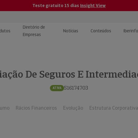
Teste gratuito 15 dias
Insight View
Diretório de
dutos
Notícias
Conteúdos
Iberinf
Empresas
uções de Integração de
ormação Internacional
teúdo para jornalistas
dos
iação De Seguros E Intermedia
tactos
atórios e Monitorização de
carregáveis | Estudos e
presas
ografias
516174703
ATIVA
uperação de Créditos
sumo
Rácios Financeiros
Evolução
Estrutura Corporativ