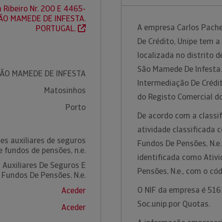
 Ribeiro Nr. 200 E 4465-
SÃO MAMEDE DE INFESTA.
A empresa Carlos Pache
PORTUGAL.
De Crédito, Unipe tem a
localizada no distrito 
São Mamede De Infesta.
SÃO MAMEDE DE INFESTA
Intermediação De Crédit
Matosinhos
do Registo Comercial do
Porto
De acordo com a classif
atividade classificada 
es auxiliares de seguros
Fundos De Pensões, N.e.
e fundos de pensões, n.e.
identificada como Ativ
 Auxiliares De Seguros E
Pensões, N.e., com o c
Fundos De Pensões, N.e.
O NIF da empresa é 5161
Aceder
Soc.unip.por Quotas.
Aceder