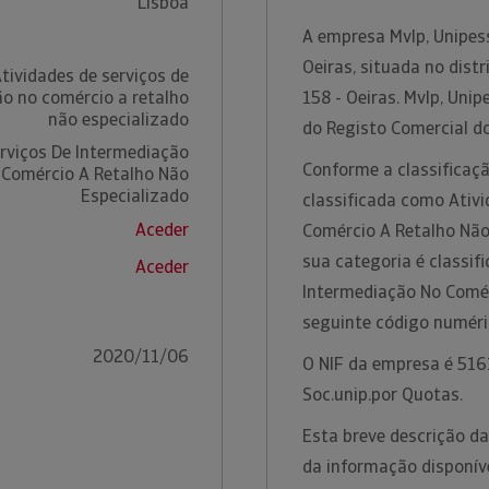
Lisboa
A empresa Mvlp, Unipess
Oeiras, situada no dist
tividades de serviços de
o no comércio a retalho
158 - Oeiras. Mvlp, Uni
não especializado
do Registo Comercial do
erviços De Intermediação
Conforme a classificaçã
 Comércio A Retalho Não
Especializado
classificada como Ativ
Aceder
Comércio A Retalho Não 
sua categoria é classif
Aceder
Intermediação No Comér
seguinte código numér
2020/11/06
O NIF da empresa é 516
Soc.unip.por Quotas.
Esta breve descrição d
da informação disponíve