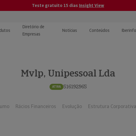
Teste gratuito 15 dias
Insight View
Diretório de
dutos
Notícias
Conteúdos
Iberinf
Empresas
uções de Integração de
ormação Internacional
teúdo para jornalistas
dos
Mvlp, Unipessoal Lda
tactos
atórios e Monitorização de
carregáveis | Estudos e
presas
ografias
516192965
ATIVA
uperação de Créditos
sumo
Rácios Financeiros
Evolução
Estrutura Corporativ