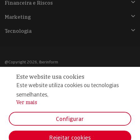
Financeira e Riscos
Marketing
Tecnologia
@Copyright 2026, Iberinform
Este website usa cookies
Aviso legal
Este website utiliza cookies ou tecnologias
Política de cookies
semelhantes,
Declaração de privacidade
Ver mais
...
Compromisso qualidade e segurança
Configurar
Rejeitar cookies