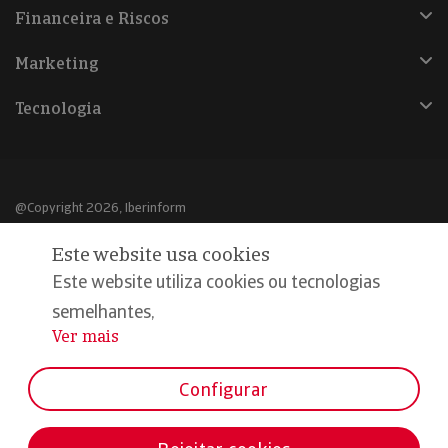
Financeira e Riscos
Marketing
Tecnologia
@Copyright 2026, Iberinform
Este website usa cookies
Aviso legal
Este website utiliza cookies ou tecnologias
Política de cookies
semelhantes,
Declaração de privacidade
Ver mais
...
Compromisso qualidade e segurança
Configurar