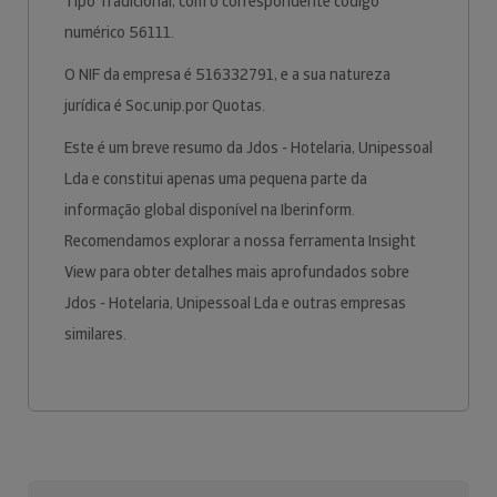
Tipo Tradicional, com o correspondente código
numérico 56111.
O NIF da empresa é 516332791, e a sua natureza
jurídica é Soc.unip.por Quotas.
Este é um breve resumo da Jdos - Hotelaria, Unipessoal
Lda e constitui apenas uma pequena parte da
informação global disponível na Iberinform.
Recomendamos explorar a nossa ferramenta Insight
View para obter detalhes mais aprofundados sobre
Jdos - Hotelaria, Unipessoal Lda e outras empresas
similares.