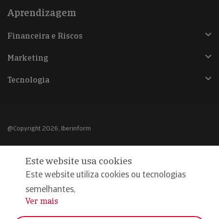
Aprendizagem
Financeira e Riscos
Marketing
Tecnologia
@Copyright 2026, Iberinform
Aviso legal
Este website usa cookies
Política de cookies
Este website utiliza cookies ou tecnologias
Declaração de privacidade
semelhantes,
Ver mais
...
Compromisso qualidade e segurança