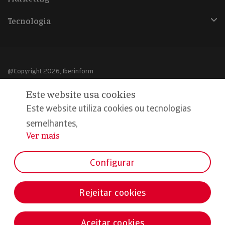
Tecnologia
@Copyright 2026, Iberinform
Este website usa cookies
Aviso legal
Este website utiliza cookies ou tecnologias
Política de cookies
semelhantes,
Declaração de privacidade
Ver mais
...
Compromisso qualidade e segurança
Configurar
Rejeitar cookies
Aceitar cookies