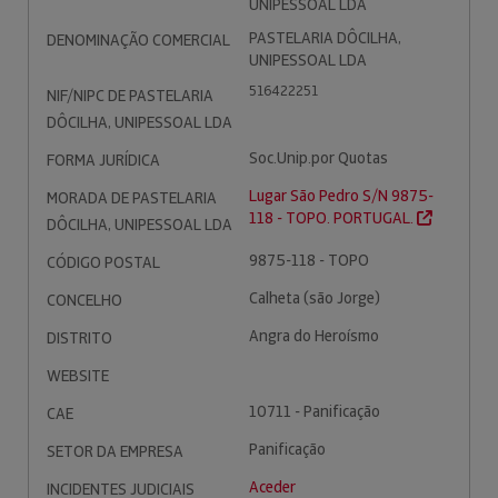
UNIPESSOAL LDA
PASTELARIA DÔCILHA,
DENOMINAÇÃO COMERCIAL
UNIPESSOAL LDA
516422251
NIF/NIPC DE PASTELARIA
DÔCILHA, UNIPESSOAL LDA
Soc.Unip.por Quotas
FORMA JURÍDICA
Lugar São Pedro S/N 9875-
MORADA DE PASTELARIA
118 - TOPO. PORTUGAL.
DÔCILHA, UNIPESSOAL LDA
9875-118 - TOPO
CÓDIGO POSTAL
Calheta (são Jorge)
CONCELHO
Angra do Heroísmo
DISTRITO
WEBSITE
10711 - Panificação
CAE
Panificação
SETOR DA EMPRESA
Aceder
INCIDENTES JUDICIAIS