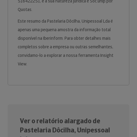
516422251, e a sua natureza jurídica é Soc.unip.por
Quotas.
Este resumo da Pastelaria Dôcilha, Unipessoal Lda é
apenas uma pequena amostra da informação total
disponível na Iberinform. Para obter detalhes mais
completos sobre a empresa ou outras semelhantes,
convidamo-lo a explorar a nossa ferramenta Insight
View.
Ver o relatório alargado de
Pastelaria Dôcilha, Unipessoal