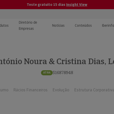
Teste gratuito 15 dias
Insight View
Diretório de
dutos
Notícias
Conteúdos
Iberinf
Empresas
uções de Integração de
ormação Internacional
teúdo para jornalistas
dos
tónio Noura & Cristina Dias, 
tactos
atórios e Monitorização de
carregáveis | Estudos e
presas
ografias
516878948
ATIVA
uperação de Créditos
sumo
Rácios Financeiros
Evolução
Estrutura Corporativ