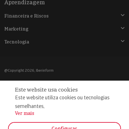
Aprendizagem
Financeira e Riscos
Marketing
Tecnologia
@Copyright 2026, Iberinform
Aviso legal
Este website usa cookies
Política de cookies
Este website utiliza cookies ou tecnologias
Declaração de privacidade
semelhantes,
Ver mais
...
Compromisso qualidade e segurança
Configurar