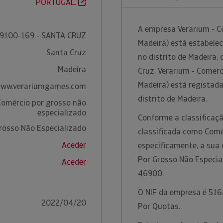
PORTUGAL.
A empresa Verarium - C
9100-169 - SANTA CRUZ
Madeira) está estabelec
Santa Cruz
no distrito de Madeira,
Madeira
Cruz. Verarium - Comerc
Madeira) está registad
ww.verariumgames.com
distrito de Madeira.
Comércio por grosso não
especializado
Conforme a classificaçã
rosso Não Especializado
classificada como Comé
Aceder
especificamente, a sua
Por Grosso Não Especia
Aceder
46900.
O NIF da empresa é 5168
2022/04/20
Por Quotas.