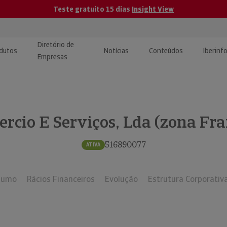
Teste gratuito 15 dias
Insight View
Diretório de
dutos
Notícias
Conteúdos
Iberinf
Empresas
uções de Integração de
ormação Internacional
teúdo para jornalistas
dos
rcio E Serviços, Lda (zona Fr
tactos
atórios e Monitorização de
carregáveis | Estudos e
presas
ografias
516890077
ATIVA
uperação de Créditos
sumo
Rácios Financeiros
Evolução
Estrutura Corporativ