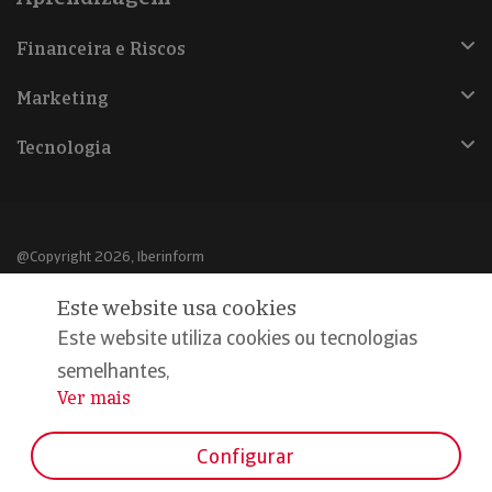
Financeira e Riscos
Marketing
Tecnologia
@Copyright 2026, Iberinform
Este website usa cookies
Aviso legal
Este website utiliza cookies ou tecnologias
Política de cookies
semelhantes,
Declaração de privacidade
Ver mais
...
Compromisso qualidade e segurança
Configurar