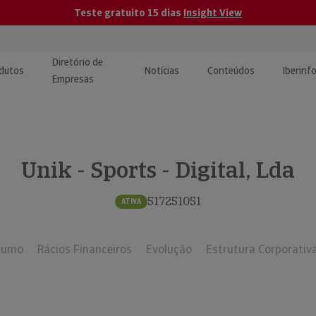
Teste gratuito 15 dias
Insight View
Diretório de
dutos
Notícias
Conteúdos
Iberinf
Empresas
uções de Integração de
ormação Internacional
teúdo para jornalistas
dos
Unik - Sports - Digital, Lda
tactos
atórios e Monitorização de
carregáveis | Estudos e
presas
ografias
517251051
ATIVA
uperação de Créditos
sumo
Rácios Financeiros
Evolução
Estrutura Corporativ