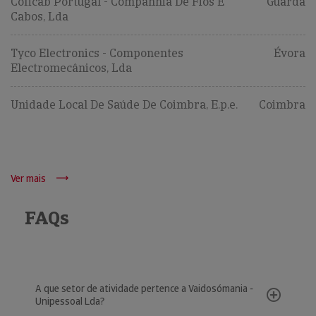
Coficab Portugal - Companhia De Fios E
Guarda
Cabos, Lda
Tyco Electronics - Componentes
Évora
Electromecânicos, Lda
Unidade Local De Saúde De Coimbra, E.p.e.
Coimbra
Ver mais
FAQs
A que setor de atividade pertence a Vaidosómania -
Unipessoal Lda?