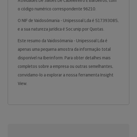
Atividades De Salões De Cabeleireiro E Barbeiros, com
o código numérico correspondente 96210.
O NIF de Vaidosómania - Unipessoal Lda é 517393085,
e a sua natureza jurídica é Soc.unip.por Quotas.
Este resumo da Vaidosómania - Unipessoal Lda é
apenas uma pequena amostra da informação total
disponível na Iberinform. Para obter detalhes mais
completos sobre a empresa ou outras semelhantes,
convidamo-lo a explorar a nossa ferramenta Insight
View.