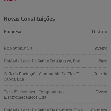
Novas Constituições
Empresa
Distrito
Prio Supply, S.a.
Aveiro
Unidade Local De Saúde Do Algarve, Epe
Faro
Coficab Portugal - Companhia De Fios E
Guarda
Cabos, Lda
Tyco Electronics - Componentes
Évora
Electromecânicos, Lda
Unidade Local De Saúde De Coimbra, E.p.e.
Coimbra