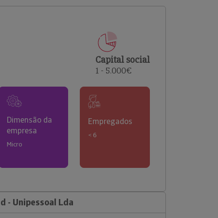
comerciais e analisar o risco de incumprimento dos
seus clientes.
Capital social
1 - 5.000€
Dimensão da
Empregados
empresa
< 6
Micro
d - Unipessoal Lda