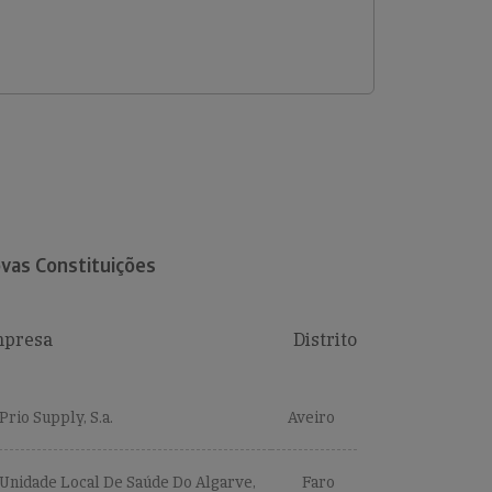
vas Constituições
presa
Distrito
Prio Supply, S.a.
Aveiro
Unidade Local De Saúde Do Algarve,
Faro