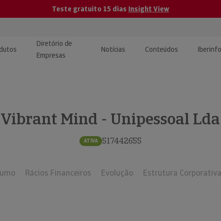
Teste gratuito 15 dias
Insight View
Diretório de
dutos
Notícias
Conteúdos
Iberinf
Empresas
uções de Integração de
ormação Internacional
teúdo para jornalistas
dos
Vibrant Mind - Unipessoal Lda
tactos
atórios e Monitorização de
carregáveis | Estudos e
presas
ografias
517442655
ATIVA
uperação de Créditos
sumo
Rácios Financeiros
Evolução
Estrutura Corporativ