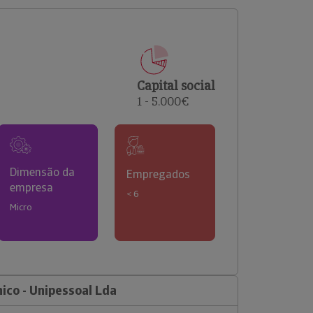
comerciais e analisar o risco de incumprimento dos
seus clientes.
Capital social
1 - 5.000€
Dimensão da
Empregados
empresa
< 6
Micro
ico - Unipessoal Lda