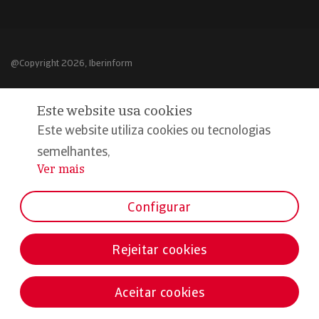
@Copyright 2026, Iberinform
Aviso legal
Este website usa cookies
Política de cookies
Este website utiliza cookies ou tecnologias
Declaração de privacidade
semelhantes,
Ver mais
...
Compromisso qualidade e segurança
Configurar
Rejeitar cookies
Aceitar cookies