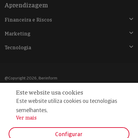
Aprendizagem
Financeira e Riscos
Marketing
Tecnologia
@Copyright 2026, Iberinform
Este website usa cookies
Aviso legal
Este website utiliza cookies ou tecnologias
Política de cookies
semelhantes,
Declaração de privacidade
Ver mais
...
Compromisso qualidade e segurança
Configurar