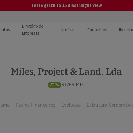
Teste gratuito 15 dias
Insight View
Diretório de
dutos
Notícias
Conteúdos
Iberinf
Empresas
uções de Integração de
ormação Internacional
teúdo para jornalistas
dos
Miles, Project & Land, Lda
tactos
atórios e Monitorização de
carregáveis | Estudos e
presas
ografias
517599490
ATIVA
uperação de Créditos
sumo
Rácios Financeiros
Evolução
Estrutura Corporativ