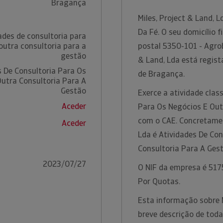
Bragança
Miles, Project & Land,
Da Fé. O seu domicílio 
ades de consultoria para
outra consultoria para a
postal 5350-101 - Agro
gestão
& Land, Lda está regis
s De Consultoria Para Os
de Bragança.
utra Consultoria Para A
Gestão
Exerce a atividade clas
Aceder
Para Os Negócios E Out
com o CAE. Concretament
Aceder
Lda é Atividades De Co
Consultoria Para A Ges
2023/07/27
O NIF da empresa é 5175
Por Quotas.
Esta informação sobre 
breve descrição de toda