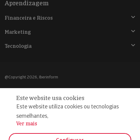
Aprendizagem
Financeira e Riscos
Marketing
Tecnologia
@Copyright 2026, Iberinform
Aviso legal
Este website usa cookies
Política de cookies
Este website utiliza cookies ou tecnologias
Declaração de privacidade
semelhantes,
Ver mais
...
Compromisso qualidade e segurança