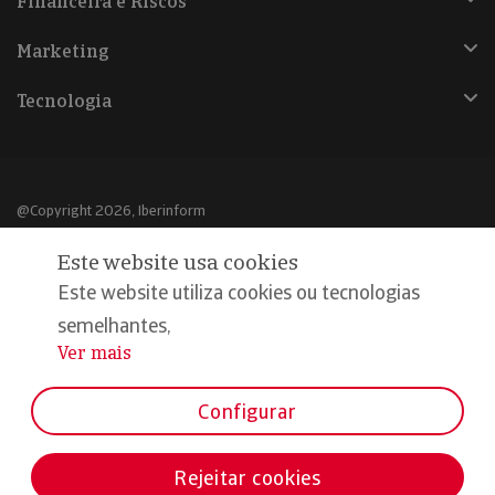
Financeira e Riscos
Marketing
Tecnologia
@Copyright 2026, Iberinform
Este website usa cookies
Aviso legal
Este website utiliza cookies ou tecnologias
Política de cookies
semelhantes,
Declaração de privacidade
Ver mais
...
Compromisso qualidade e segurança
Configurar
Rejeitar cookies