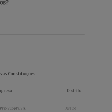
os?
vas Constituições
presa
Distrito
Prio Supply, S.a.
Aveiro