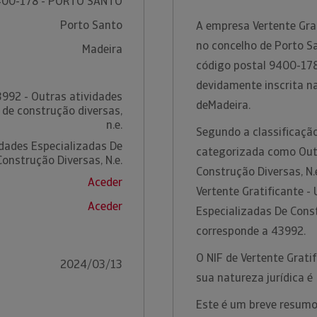
400-178 - PORTO SANTO
Porto Santo
A empresa Vertente Grat
no concelho de Porto Sa
Madeira
código postal 9400-178
devidamente inscrita n
992 - Outras atividades
deMadeira.
 de construção diversas,
n.e.
Segundo a classificação
idades Especializadas De
categorizada como Outr
Construção Diversas, N.e.
Construção Diversas, N.
Aceder
Vertente Gratificante -
Aceder
Especializadas De Const
corresponde a 43992.
O NIF de Vertente Grati
2024/03/13
sua natureza jurídica 
Este é um breve resumo