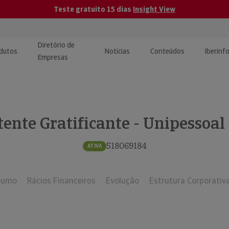
Teste gratuito 15 dias
Insight View
Diretório de
dutos
Notícias
Conteúdos
Iberinf
Empresas
uções de Integração de
ormação Internacional
teúdo para jornalistas
dos
tente Gratificante - Unipessoal
tactos
atórios e Monitorização de
carregáveis | Estudos e
presas
ografias
518069184
ATIVA
uperação de Créditos
sumo
Rácios Financeiros
Evolução
Estrutura Corporativ