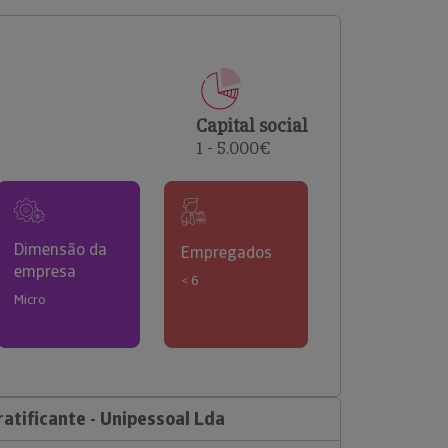
comerciais e analisar o risco de incumprimento dos
seus clientes.
Capital social
1 - 5.000€
Dimensão da
Empregados
empresa
< 6
Micro
atificante - Unipessoal Lda