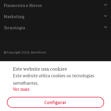
Financeira e Riscos
Marketing
Tecnologia
@Copyright 2026, Iberinform
Aviso legal
Este website usa cookies
Política de cookies
Este website utiliza cookies ou tecnologias
Declaração de privacidade
semelhantes,
Ver mais
...
Compromisso qualidade e segurança
Configurar