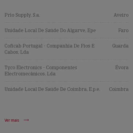
Prio Supply, S.a.
Aveiro
Unidade Local De Saúde Do Algarve, Epe
Faro
Coficab Portugal - Companhia De Fios E
Guarda
Cabos, Lda
Tyco Electronics - Componentes
Évora
Electromecânicos, Lda
Unidade Local De Saúde De Coimbra, E.p.e.
Coimbra
Ver mais