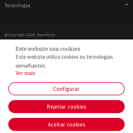
Tecnologia
@Copyright 2026, Iberinform
Este website usa cookies
Aviso legal
Este website utiliza cookies ou tecnologias
Política de cookies
semelhantes,
Declaração de privacidade
Ver mais
...
Compromisso qualidade e segurança
Configurar
Rejeitar cookies
Aceitar cookies