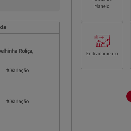
Maneio
Lda
elhinha Roliça,
Endividamento
% Variação
% Variação