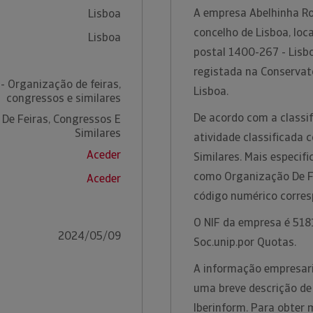
A empresa Abelhinha Ro
Lisboa
concelho de Lisboa, loc
Lisboa
postal 1400-267 - Lisbo
registada na Conservató
- Organização de feiras,
Lisboa.
congressos e similares
De acordo com a classif
De Feiras, Congressos E
Similares
atividade classificada
Aceder
Similares. Mais especif
como Organização De Fe
Aceder
código numérico corre
O NIF da empresa é 5181
2024/05/09
Soc.unip.por Quotas.
A informação empresaria
uma breve descrição de
Iberinform. Para obter 