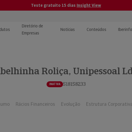
Teste gratuito 15 dias
Insight View
Diretório de
dutos
Notícias
Conteúdos
Iberinf
Empresas
uções de Integração de
ormação Internacional
teúdo para jornalistas
dos
belhinha Roliça, Unipessoal L
tactos
atórios e Monitorização de
carregáveis | Estudos e
presas
ografias
518158233
INATIVA
uperação de Créditos
sumo
Rácios Financeiros
Evolução
Estrutura Corporativ