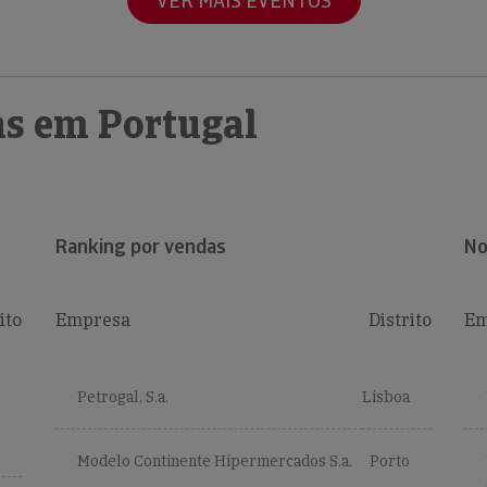
VER MAIS EVENTOS
s em Portugal
Ranking por vendas
No
ito
Empresa
Distrito
Em
Petrogal, S.a.
Lisboa
Modelo Continente Hipermercados S.a.
Porto