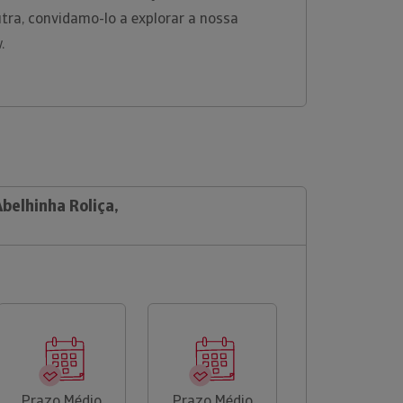
tra, convidamo-lo a explorar a nossa
w.
Abelhinha Roliça,
Prazo Médio
Prazo Médio