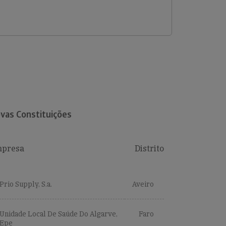
vas Constituições
presa
Distrito
Prio Supply, S.a.
Aveiro
Unidade Local De Saúde Do Algarve,
Faro
Epe