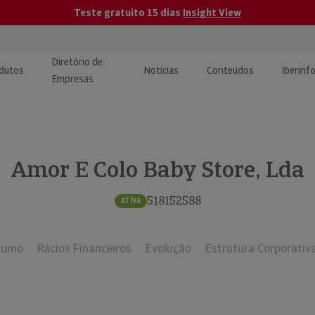
Teste gratuito 15 dias
Insight View
Diretório de
dutos
Notícias
Conteúdos
Iberinf
Empresas
uções de Integração de
ormação Internacional
teúdo para jornalistas
dos
Amor E Colo Baby Store, Lda
tactos
atórios e Monitorização de
carregáveis | Estudos e
presas
ografias
518152588
ATIVA
uperação de Créditos
sumo
Rácios Financeiros
Evolução
Estrutura Corporativ