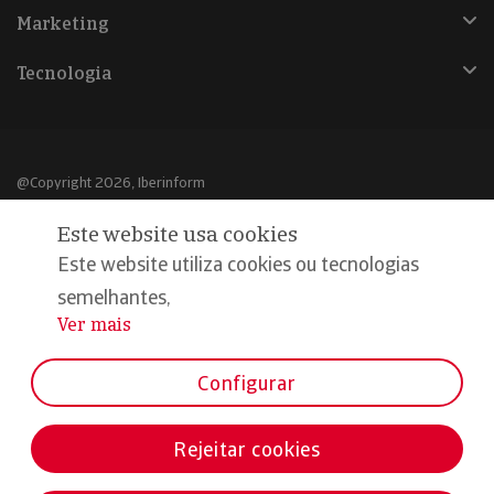
Marketing
Tecnologia
@Copyright 2026, Iberinform
Este website usa cookies
Aviso legal
Este website utiliza cookies ou tecnologias
Política de cookies
semelhantes,
Declaração de privacidade
Ver mais
...
Compromisso qualidade e segurança
Configurar
Rejeitar cookies