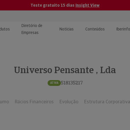
Teste gratuito 15 dias
Insight View
Diretório de
dutos
Notícias
Conteúdos
Iberinf
Empresas
uções de Integração de
ormação Internacional
teúdo para jornalistas
dos
Universo Pensante , Lda
tactos
atórios e Monitorização de
carregáveis | Estudos e
presas
ografias
518135217
ATIVA
uperação de Créditos
sumo
Rácios Financeiros
Evolução
Estrutura Corporativ