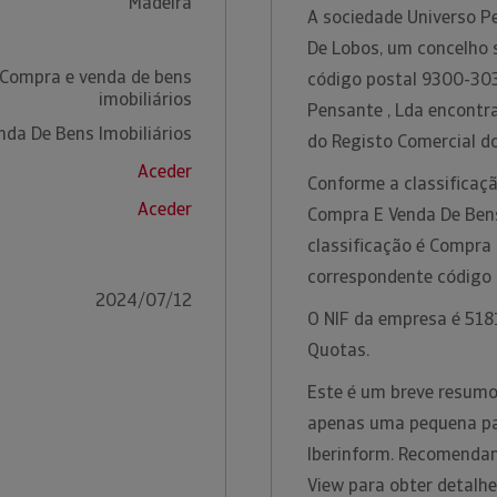
Madeira
A sociedade Universo P
De Lobos, um concelho s
 Compra e venda de bens
código postal 9300-303
imobiliários
Pensante , Lda encontr
da De Bens Imobiliários
do Registo Comercial do
Aceder
Conforme a classificaçã
Aceder
Compra E Venda De Bens 
classificação é Compra 
correspondente código
2024/07/12
O NIF da empresa é 5181
Quotas.
Este é um breve resumo 
apenas uma pequena par
Iberinform. Recomendam
View para obter detalh