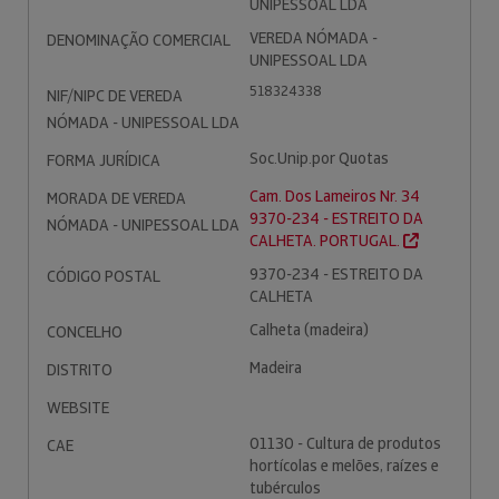
UNIPESSOAL LDA
VEREDA NÓMADA -
DENOMINAÇÃO COMERCIAL
UNIPESSOAL LDA
518324338
NIF/NIPC DE VEREDA
NÓMADA - UNIPESSOAL LDA
Soc.Unip.por Quotas
FORMA JURÍDICA
Cam. Dos Lameiros Nr. 34
MORADA DE VEREDA
9370-234 - ESTREITO DA
NÓMADA - UNIPESSOAL LDA
CALHETA. PORTUGAL.
9370-234 - ESTREITO DA
CÓDIGO POSTAL
CALHETA
Calheta (madeira)
CONCELHO
Madeira
DISTRITO
WEBSITE
01130 - Cultura de produtos
CAE
hortícolas e melões, raízes e
tubérculos