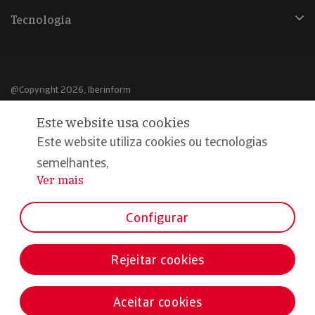
Tecnologia
@Copyright 2026, Iberinform
Este website usa cookies
Aviso legal
Este website utiliza cookies ou tecnologias
Política de cookies
semelhantes,
Declaração de privacidade
Ver mais
...
Compromisso qualidade e segurança
Configurar
Rejeitar cookies
Aceitar cookies