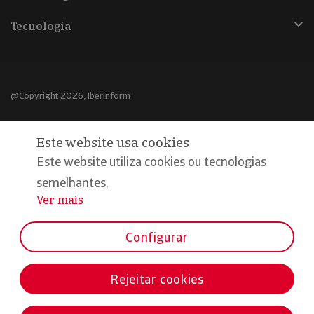
Tecnologia
@Copyright 2026, Iberinform
Aviso legal
Este website usa cookies
Política de cookies
Este website utiliza cookies ou tecnologias
Declaração de privacidade
semelhantes,
Ver mais
...
Compromisso qualidade e segurança
Configurar
Rejeitar cookies