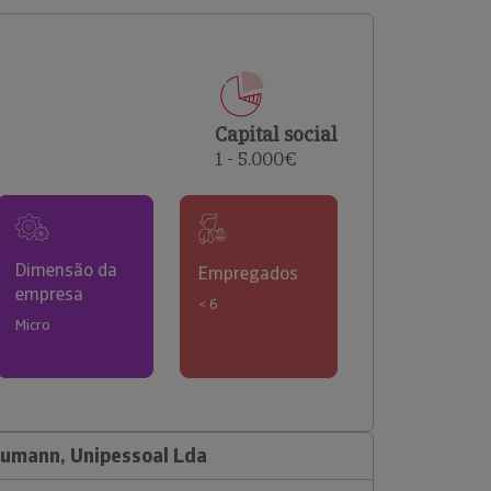
comerciais e analisar o risco de incumprimento dos
seus clientes.
Capital social
1 - 5.000€
Dimensão da
Empregados
empresa
< 6
Micro
umann, Unipessoal Lda