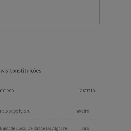
vas Constituições
presa
Distrito
Prio Supply, S.a.
Aveiro
Unidade Local De Saúde Do Algarve,
Faro