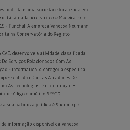
ssoal Lda é uma sociedade localizada em
e está situada no distrito de Madeira, com
15 - Funchal. A empresa Vanessa Neumann,
crita na Conservatória do Registo
 CAE, desenvolve a atividade classificada
 De Serviços Relacionados Com As
ão E Informática. A categoria específica
ipessoal Lda é Outras Atividades De
Com As Tecnologias Da Informação E
uinte código numérico 62900.
 a sua natureza jurídica é Soc.unip.por
 da informação disponível da Vanessa