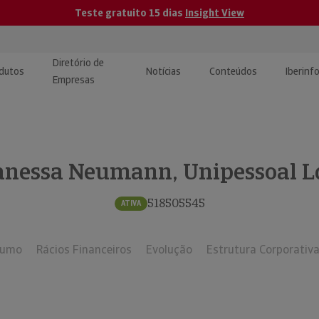
Teste gratuito 15 dias
Insight View
Diretório de
dutos
Notícias
Conteúdos
Iberinf
Empresas
uções de Integração de
ormação Internacional
teúdo para jornalistas
dos
anessa Neumann, Unipessoal L
tactos
atórios e Monitorização de
carregáveis | Estudos e
presas
ografias
518505545
ATIVA
uperação de Créditos
sumo
Rácios Financeiros
Evolução
Estrutura Corporativ