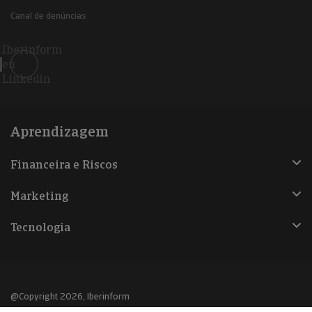
Canal de denúncias
Iberinform
en
Linkedin
Aprendizagem
Financeira e Riscos
Marketing
Tecnologia
@Copyright 2026, Iberinform