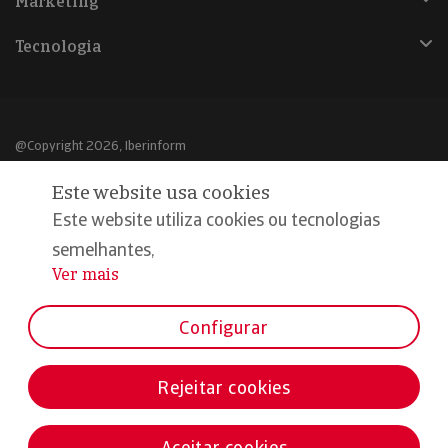
Marketing
Tecnologia
@Copyright 2026, Iberinform
Este website usa cookies
Aviso legal
Este website utiliza cookies ou tecnologias
Política de cookies
semelhantes,
Declaração de privacidade
Ver mais
...
Compromisso qualidade e segurança
Configurar
Rejeitar cookies
Aceitar cookies